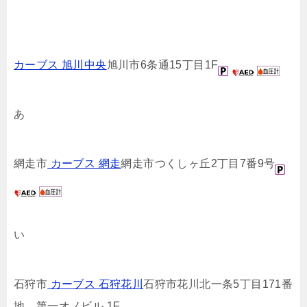
カーブス 旭川中央
旭川市6条通15丁目1F
あ
網走市
カーブス 網走
網走市つくしヶ丘2丁目7番9号
い
石狩市
カーブス 石狩花川
石狩市花川北一条5丁目171番
地 第一オノビル 1F