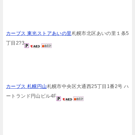
カーブス 東光ストアあいの里
札幌市北区あいの里１条5
丁目2?3
カーブス 札幌円山
札幌市中央区大通西25丁目1番2号 ハ
ートランド円山ビル4F