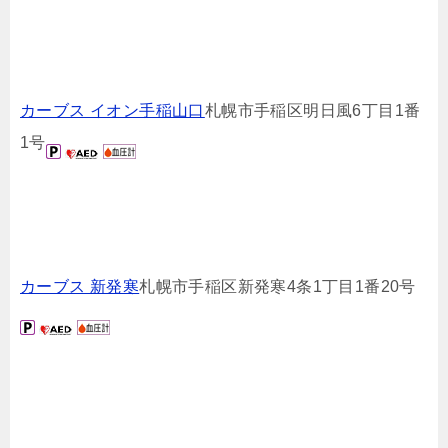
カーブス イオン手稲山口
札幌市手稲区明日風6丁目1番
1号
カーブス 新発寒
札幌市手稲区新発寒4条1丁目1番20号