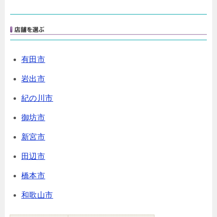
有田市
岩出市
紀の川市
御坊市
新宮市
田辺市
橋本市
和歌山市