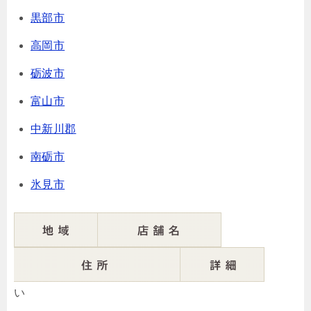
黒部市
高岡市
砺波市
富山市
中新川郡
南砺市
氷見市
い