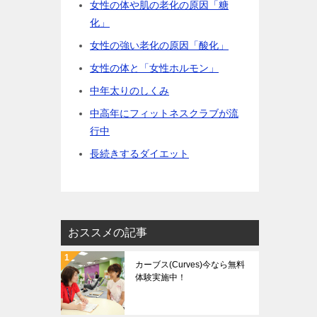
女性の体や肌の老化の原因「糖
化」
女性の強い老化の原因「酸化」
女性の体と「女性ホルモン」
中年太りのしくみ
中高年にフィットネスクラブが流
行中
長続きするダイエット
おススメの記事
カーブス(Curves)今なら無料
体験実施中！