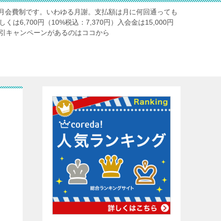
月会費制です。いわゆる月謝。支払額は月に何回通っても
もしくは6,700円（10%税込：7,370円）入会金は15,000円
金割引キャンペーンがあるのはココから
し