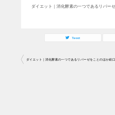
ダイエット｜消化酵素の一つであるリパー
Tweet
投
稿
ナ
ビ
ゲ
ー
シ