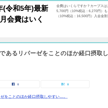
会費はいくらですか？カーブスは
年(令和5年)最新
5,700円（10%税込：6,270円）
（10%税込：16,500円）入会
月会費はいく
であるリパーゼをことのほか経口摂取
0
0