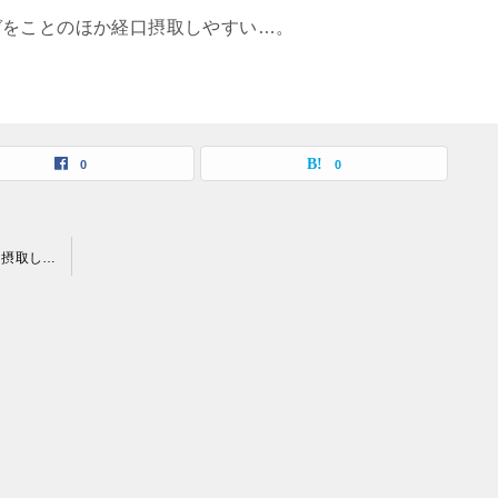
ゼをことのほか経口摂取しやすい…。
0
0
ダイエット｜消化酵素の一つであるリパーゼをことのほか経口摂取しやすい…。