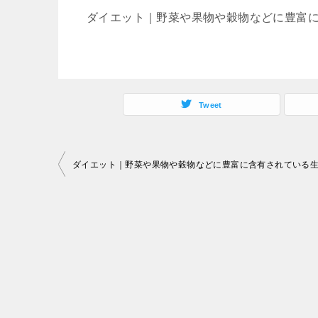
ダイエット｜野菜や果物や穀物などに豊富
Tweet
投
稿
ナ
ビ
ゲ
ー
シ