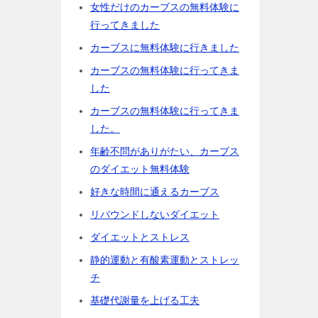
女性だけのカーブスの無料体験に
行ってきました
カーブスに無料体験に行きました
カーブスの無料体験に行ってきま
した
カーブスの無料体験に行ってきま
した。
年齢不問がありがたい、カーブス
のダイエット無料体験
好きな時間に通えるカーブス
リバウンドしないダイエット
ダイエットとストレス
静的運動と有酸素運動とストレッ
チ
基礎代謝量を上げる工夫