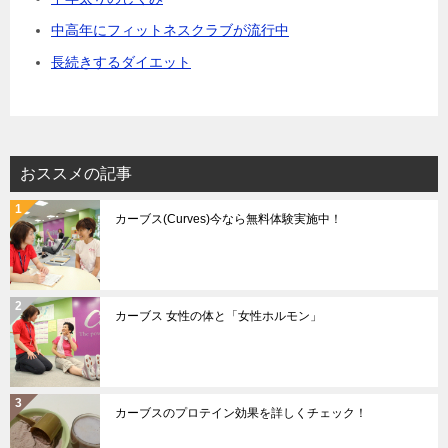
中高年にフィットネスクラブが流行中
長続きするダイエット
おススメの記事
カーブス(Curves)今なら無料体験実施中！
カーブス 女性の体と「女性ホルモン」
カーブスのプロテイン効果を詳しくチェック！