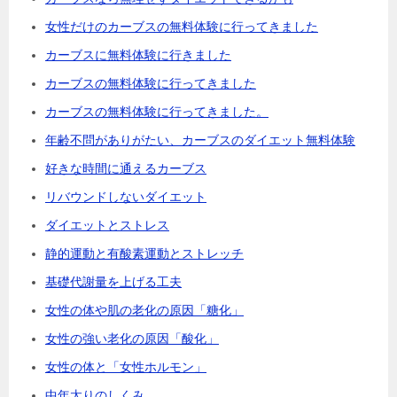
女性だけのカーブスの無料体験に行ってきました
カーブスに無料体験に行きました
カーブスの無料体験に行ってきました
カーブスの無料体験に行ってきました。
年齢不問がありがたい、カーブスのダイエット無料体験
好きな時間に通えるカーブス
リバウンドしないダイエット
ダイエットとストレス
静的運動と有酸素運動とストレッチ
基礎代謝量を上げる工夫
女性の体や肌の老化の原因「糖化」
女性の強い老化の原因「酸化」
女性の体と「女性ホルモン」
中年太りのしくみ