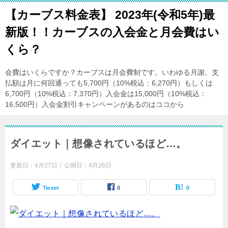
【カーブス料金表】 2023年(令和5年)最
新版！！カーブスの入会金と月会費はい
くら？
会費はいくらですか？カーブスは月会費制です。いわゆる月謝。支
払額は月に何回通っても5,700円（10%税込：6,270円）もしくは
6,700円（10%税込：7,370円）入会金は15,000円（10%税込：
16,500円）入会金割引キャンペーンがあるのはココから
ダイエット｜想像されているほど…。
更新日：
4月27日
公開日：
4月26日
Tweet
0
0