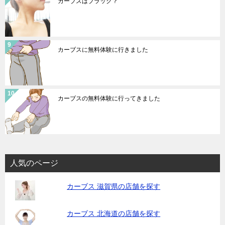
カーブスはブラック？
カーブスに無料体験に行きました
カーブスの無料体験に行ってきました
人気のページ
カーブス 滋賀県の店舗を探す
カーブス 北海道の店舗を探す