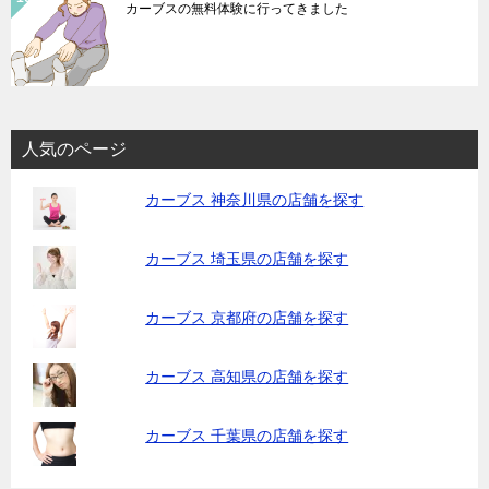
カーブスの無料体験に行ってきました
人気のページ
カーブス 神奈川県の店舗を探す
カーブス 埼玉県の店舗を探す
カーブス 京都府の店舗を探す
カーブス 高知県の店舗を探す
カーブス 千葉県の店舗を探す