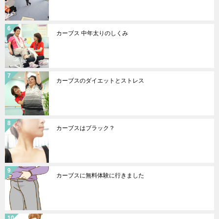
カーブス 中年太りのしくみ
カーブスのダイエットとストレス
カーブスはブラック？
カーブスに無料体験に行きました