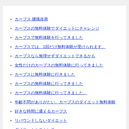
カーブス 腰痛改善
カーブスの無料体験でダイエットにチャレンジ
カーブスで無料体験を行ってきました
カーブスでは、1回だけ無料体験が受けられます。
カーブスなら無理せずダイエットできるかも
女性だけのカーブスの無料体験に行ってきました
カーブスに無料体験に行きました
カーブスの無料体験に行ってきました
カーブスの無料体験に行ってきました。
年齢不問がありがたい、カーブスのダイエット無料体験
好きな時間に通えるカーブス
リバウンドしないダイエット