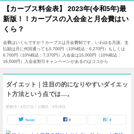
【カーブス料金表】 2023年(令和5年)最
新版！！カーブスの入会金と月会費はい
くら？
会費はいくらですか？カーブスは月会費制です。いわゆる月謝。支
払額は月に何回通っても5,700円（10%税込：6,270円）もしくは
6,700円（10%税込：7,370円）入会金は15,000円（10%税込：
16,500円）入会金割引キャンペーンがあるのはココから
ダイエット｜注目の的になりやすいダイエッ
ト方法という点では…。
更新日：
4月27日
公開日：
4月26日
Tweet
0
0