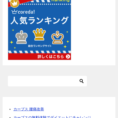
ゲ
ー
シ
ョ
ン
カーブス 腰痛改善
カーブスの無料体験でダイエットにチャレンジ