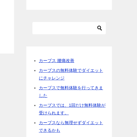
カーブス 腰痛改善
カーブスの無料体験でダイエット
にチャレンジ
カーブスで無料体験を行ってきま
した
カーブスでは、1回だけ無料体験が
受けられます。
カーブスなら無理せずダイエット
できるかも