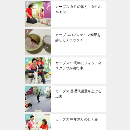
カーブス 女性の体と「女性ホ
ルモン」
カーブスのプロテイン効果を
詳しくチェック！
カーブス 中高年にフィットネ
スクラブが流行中
カーブス 基礎代謝量を上げる
工夫
カーブス 中年太りのしくみ