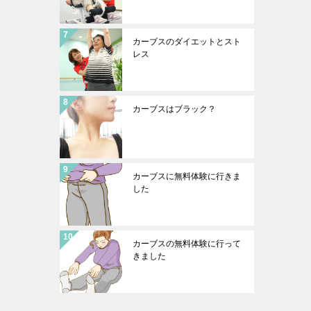
カーブスのダイエットとスト
レス
カーブスはブラック？
カーブスに無料体験に行きま
した
カーブスの無料体験に行って
きました