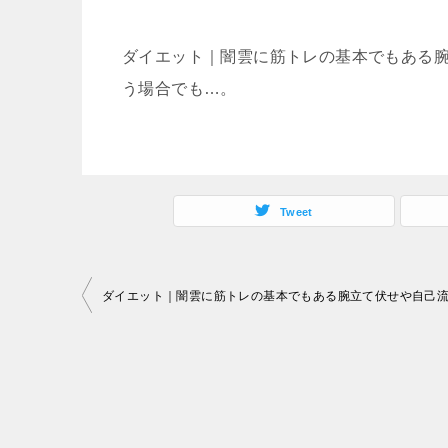
ダイエット｜闇雲に筋トレの基本でもある
う場合でも…。
Tweet
投
稿
ナ
ビ
ゲ