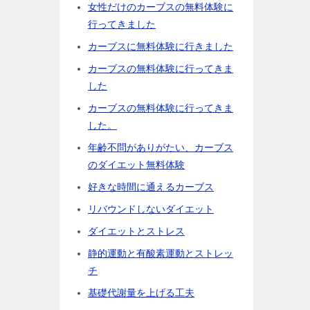
女性だけのカーブスの無料体験に
行ってきました
カーブスに無料体験に行きました
カーブスの無料体験に行ってきま
した
カーブスの無料体験に行ってきま
した。
年齢不問がありがたい、カーブス
のダイエット無料体験
好きな時間に通えるカーブス
リバウンドしないダイエット
ダイエットとストレス
静的運動と有酸素運動とストレッ
チ
基礎代謝量を上げる工夫