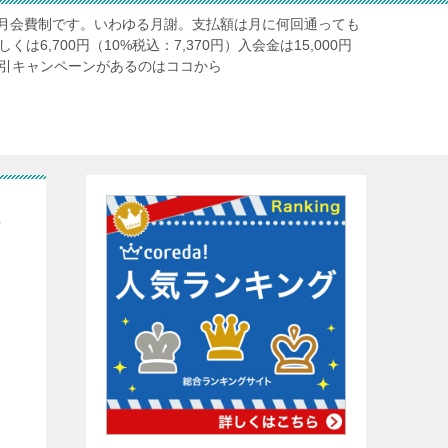
月会費制です。いわゆる月謝。支払額は月に何回通っても
もしくは6,700円（10%税込：7,370円）入会金は15,000円
金割引キャンペーンがあるのはココから
腰