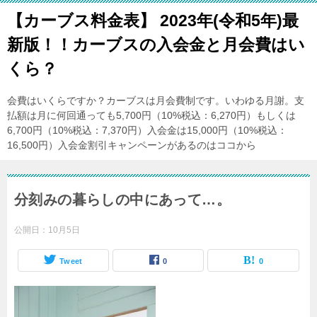
【カーブス料金表】 2023年(令和5年)最
新版！！カーブスの入会金と月会費はい
くら？
会費はいくらですか？カーブスは月会費制です。いわゆる月謝。支
払額は月に何回通っても5,700円（10%税込：6,270円）もしくは
6,700円（10%税込：7,370円）入会金は15,000円（10%税込：
16,500円）入会金割引キャンペーンがあるのはココから
分刻みの暮らしの中にあって…。
公開日：
10月5日
Tweet
0
0