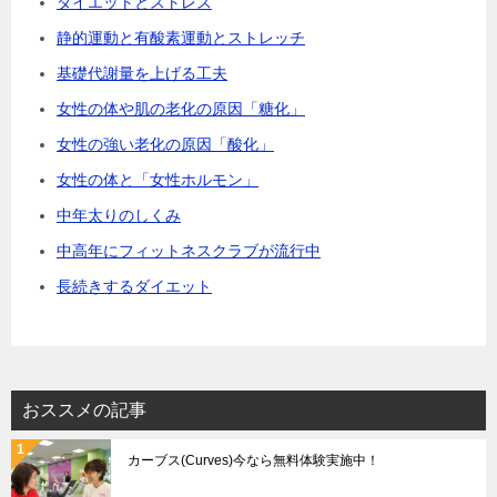
ダイエットとストレス
静的運動と有酸素運動とストレッチ
基礎代謝量を上げる工夫
女性の体や肌の老化の原因「糖化」
女性の強い老化の原因「酸化」
女性の体と「女性ホルモン」
中年太りのしくみ
中高年にフィットネスクラブが流行中
長続きするダイエット
おススメの記事
カーブス(Curves)今なら無料体験実施中！