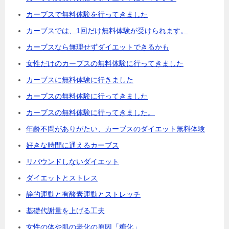
カーブスで無料体験を行ってきました
カーブスでは、1回だけ無料体験が受けられます。
カーブスなら無理せずダイエットできるかも
女性だけのカーブスの無料体験に行ってきました
カーブスに無料体験に行きました
カーブスの無料体験に行ってきました
カーブスの無料体験に行ってきました。
年齢不問がありがたい、カーブスのダイエット無料体験
好きな時間に通えるカーブス
リバウンドしないダイエット
ダイエットとストレス
静的運動と有酸素運動とストレッチ
基礎代謝量を上げる工夫
女性の体や肌の老化の原因「糖化」