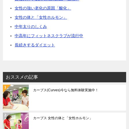
女性の強い老化の原因「酸化」
女性の体と「女性ホルモン」
中年太りのしくみ
中高年にフィットネスクラブが流行中
長続きするダイエット
おススメの記事
カーブス(Curves)今なら無料体験実施中！
カーブス 女性の体と「女性ホルモン」