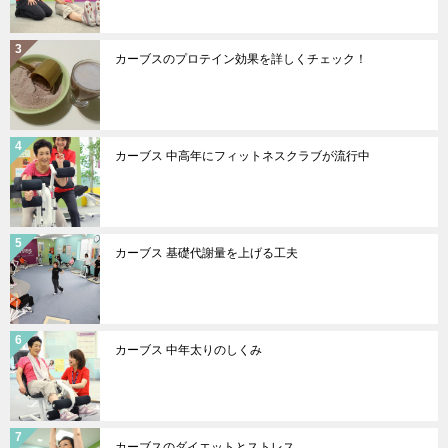
カーブスのプロテイン効果を詳しくチェック！
カーブス 中高年にフィットネスクラブが流行中
カーブス 基礎代謝量を上げる工夫
カーブス 中年太りのしくみ
カーブスのダイエットとストレス