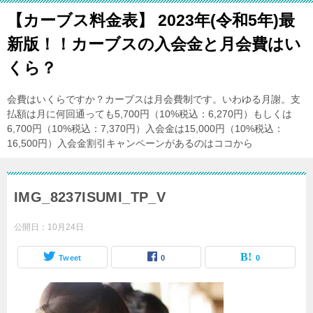
【カーブス料金表】 2023年(令和5年)最
新版！！カーブスの入会金と月会費はい
くら？
会費はいくらですか？カーブスは月会費制です。いわゆる月謝。支
払額は月に何回通っても5,700円（10%税込：6,270円）もしくは
6,700円（10%税込：7,370円）入会金は15,000円（10%税込：
16,500円）入会金割引キャンペーンがあるのはココから
IMG_8237ISUMI_TP_V
公開日：
10月24日
Tweet
0
0