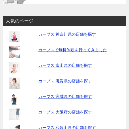
人気のページ
カーブス 神奈川県の店舗を探す
カーブスで無料体験を行ってきました
カーブス 富山県の店舗を探す
カーブス 滋賀県の店舗を探す
カーブス 宮城県の店舗を探す
カーブス 大阪府の店舗を探す
カーブス 和歌山県の店舗を探す