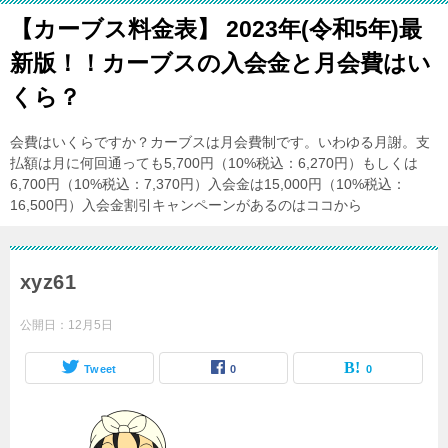
【カーブス料金表】 2023年(令和5年)最
新版！！カーブスの入会金と月会費はい
くら？
会費はいくらですか？カーブスは月会費制です。いわゆる月謝。支
払額は月に何回通っても5,700円（10%税込：6,270円）もしくは
6,700円（10%税込：7,370円）入会金は15,000円（10%税込：
16,500円）入会金割引キャンペーンがあるのはココから
xyz61
公開日：
12月5日
Tweet
0
0